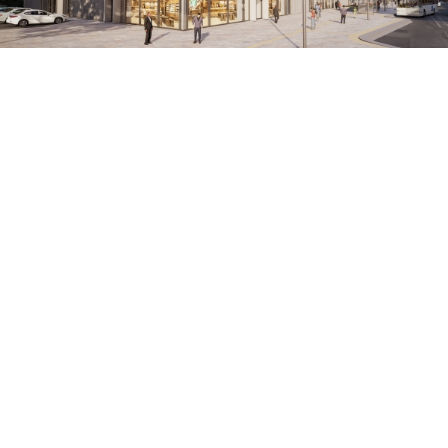
Land
Deutschland
Stadt
Bamberg
Projektart
Mixed-Use
Grundstücksfläche
17.537 m²
Nettofläche / vermietbare Fl.
rund 22.900 m²
Anzahl der Einheiten / Stellplätze
702
Fertigstellung
Q3/2023
Leistungen Eyemaxx
Investor, Marketing, Projektentwick
» Factsheet