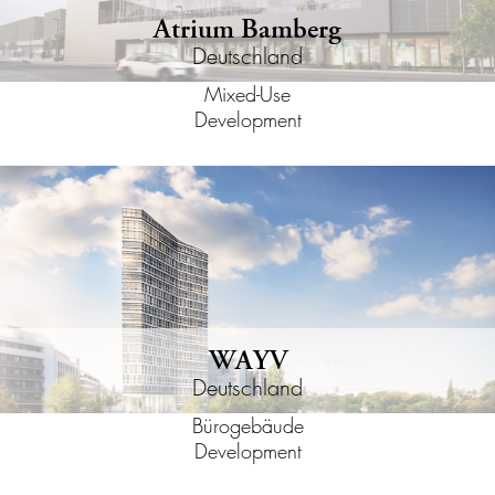
Atrium Bamberg
Deutschland
Mixed-Use
Development
WAYV
Deutschland
Bürogebäude
Development