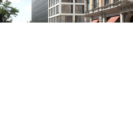
Land
Deutschland
Stadt
Leipzig
Projektart
Mixed-Use
Nutzung
Wohnen, Praxen und Handelsfläch
Grundstücksfläche
3.200 m²
Nettofläche / verwertbare Fl.
4.837 m² (exkl. Parkhaus)
Anzahl der Einheiten | Stellplätze
13 Praxen, 7 Wohnungen, 5 Hande
Fertigstellung
Q3/2016
» Factsheet