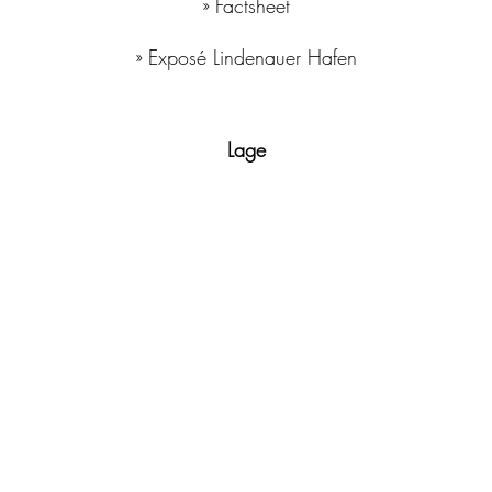
» Factsheet
» Exposé Lindenauer Hafen
Lage