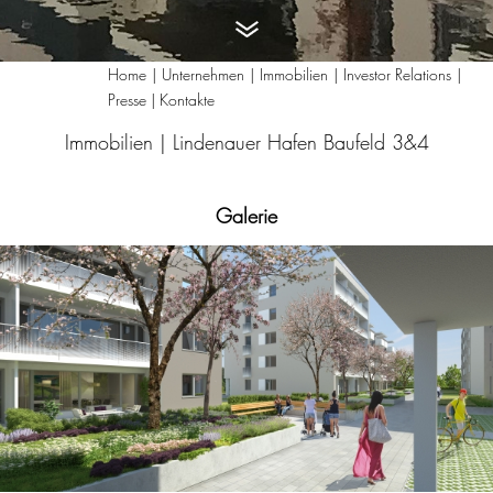
Home
Unternehmen
Immobilien
Investor Relations
Presse | Kontakte
Immobilien |
Lindenauer Hafen Baufeld 3&4
Galerie