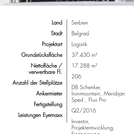
Land
Serbien
Stadt
Belgrad
Projektart
Logistik
Grundstücksfläche
37.430 m²
Nettofläche /
17.288 m²
verwertbare Fl.
206
Anzahl der Stellplätze
DB Schenker,
Ankermieter
Ironmountain, Meridijan
Sped , Flux Pro
Fertigstellung
Q2/2016
Leistungen Eyemaxx
Investor,
Projektentwicklung,
Finanzierung,