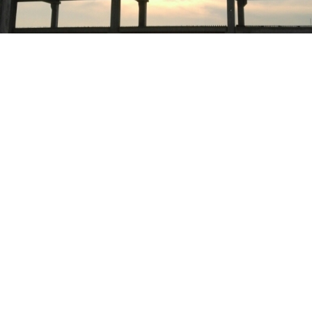
Land
Serbien
Stadt
Belgrad
Projektart
Logistik
Grundstücksfläche
29.989 m²
Nettofläche / verwertbare Fl.
15.000 m²
Anzahl der Stellplätze
120 für PKW/40 für LKW
Fertigstellung
April 2018
Leistungen Eyemaxx
Investor, Projektentwicklung, Finan
» Factsheet