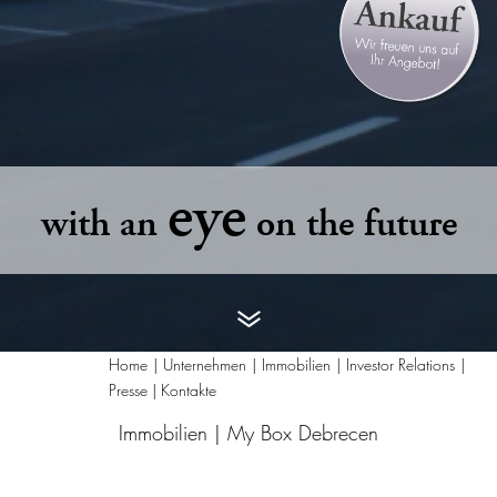
eye
with an
on the future
Home
Unternehmen
Immobilien
Investor Relations
Presse | Kontakte
Immobilien |
My Box Debrecen