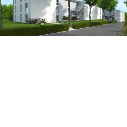
Land
Deutschland
Stadt
Waldalgesheim
Projektart
Pflegeheim und Wohnen
Grundstücksfläche
5.023 m²
Nettofläche / verwertbare Fläche
6.001 m²
Anzahl der Einheiten
90 Betten, 12 Tagespflegeplätze
Fertigstellung
Q3/2019
Leistungen Eyemaxx
Investor, Projektentwicklung, Finan