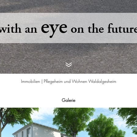
eye
with an
on the futur
Immobilien |
Pflegeheim und Wohnen Waldalgesheim
Galerie