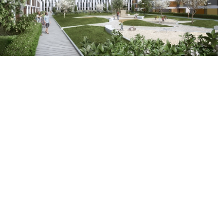
Land
Deutschland
Stadt
Berlin Schönefeld
Projektart
Mixed-Use
Grundstücksfläche
51.046 m²
Bruttogeschossfläche oberirdisch
65.272 m²
Vermietbare Fläche
rd. 38.300 m² Wfl. + 11.400 m² N
 der Wohneinheiten / Stellplätze
559 Wohnungen / 475 Tiefgaragen
Fertigstellung
Q3/2021
Leistungen Eyemaxx
Investor, Projektentwicklung, Finan