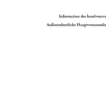
Information des Insolvenzve
Außerordentliche Hauptversamml
Meldepflichtige Aktie
Stimmrechtsmi
Bezugsrechts-Kapit
Publi
Hauptvers