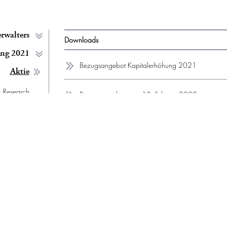
rwalters
Downloads
ung 2021
Bezugsangebot Kapitalerhöhung 2021
Aktie
Research
Bezugsangebot vom 18. Februar 2020
ngeschäfte
tteilungen
alerhöhung
Anleihen
kationen
ammlung