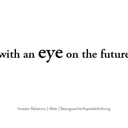
eye
with an
on the futur
Investor Relations
|
Aktie
|
Bezugsrechts-Kapitalerhöhung