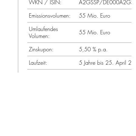
WKN / ISIN:
A2GSSP/DE000A2GS
Emissionsvolumen:
55 Mio. Euro
Umlaufendes
55 Mio. Euro
Volumen:
Zinskupon:
5,50 % p.a.
Laufzeit:
5 Jahre bis 25. April 2
Rückzahlung:
am 26. April 2023
Halbjährlich jeweils am 
Oktober und 26. April,
Zinszahlung:
erstmals am 26. Oktobe
2018
Mindesteigenkapitalquot
Covenants:
Ausschüttungsbeschränk