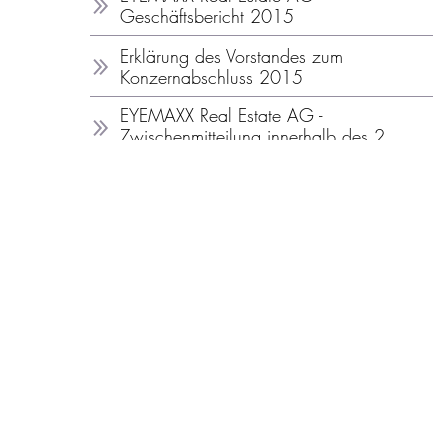
Geschäftsbericht 2015
Erklärung des Vorstandes zum
Konzernabschluss 2015
EYEMAXX Real Estate AG -
Zwischenmitteilung innerhalb des 2.
Halbjahres 2014/15
EYEMAXX Real Estate AG - Konzern-
Halbjahresfinanzbericht zum 30. April
2015
Erklärung des Vorstandes zum
Halbjahresfinanzbericht 2015
EYEMAXX Real Estate AG –
Zwischenmitteilung innerhalb des ersten
Halbjahres 2014/2015
EYEMAXX Real Estate AG
Geschäftsbericht 2014