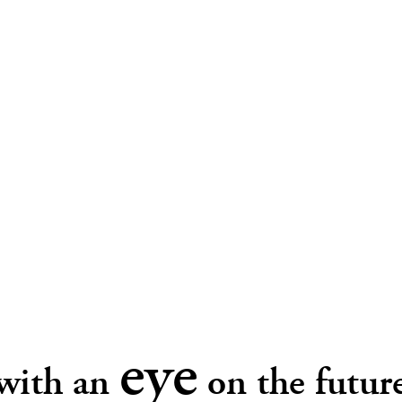
eye
with an
on the futur