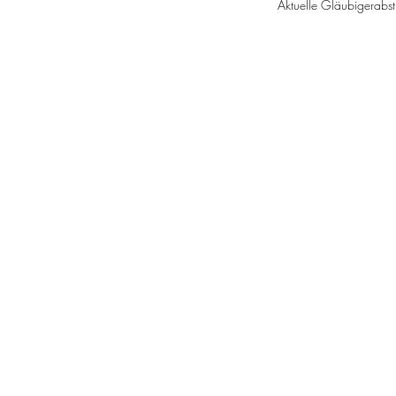
Aktuelle Gläubigerabs
Wandelanleihe 2
Anleihe 2
Anleihe 2
Basisinform
Inf
K
Pre
Anleihe 2
Gläubigerversammlungen Früh