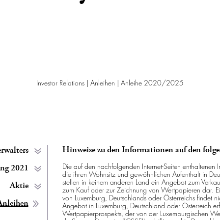
Investor Relations
|
Anleihen
|
Anleihe 2020/2025
Hinweise zu den Informationen auf den folg
rwalters
Die auf den nachfolgenden Internet-Seiten enthaltenen I
ung 2021
die ihren Wohnsitz und gewöhnlichen Aufenthalt in Deu
stellen in keinem anderen Land ein Angebot zum Verka
Aktie
zum Kauf oder zur Zeichnung von Wertpapieren dar. Ei
von Luxemburg, Deutschlands oder Österreichs findet nich
Anleihen
Angebot in Luxemburg, Deutschland oder Österreich erf
Wertpapierprospekts, der von der Luxemburgischen We