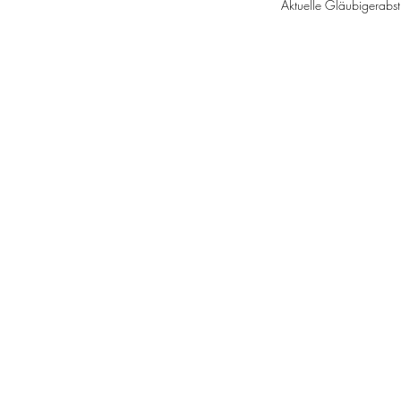
Aktuelle Gläubigerabs
Wandelanleihe 2
Anleihe 2
Basisinform
Inf
K
Pre
Anleihe 2
Anleihe 2
Gläubigerversammlungen Früh