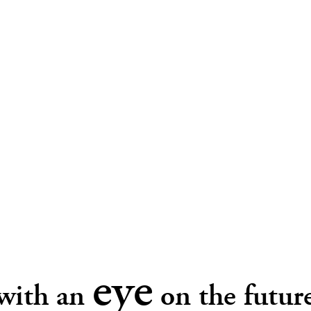
eye
with an
on the futur